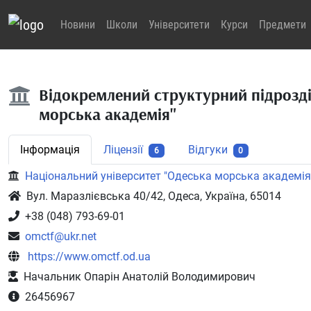
Новини
Школи
Університети
Курси
Предмети
Відокремлений структурний підрозд
морська академія"
Інформація
Ліцензії
Відгуки
6
0
Національний університет "Одеська морська академія
Вул. Маразлієвська 40/42, Одеса, Україна, 65014
+38 (048) 793-69-01
omctf@ukr.net
https://www.omctf.od.ua
Начальник Опарін Анатолій Володимирович
26456967