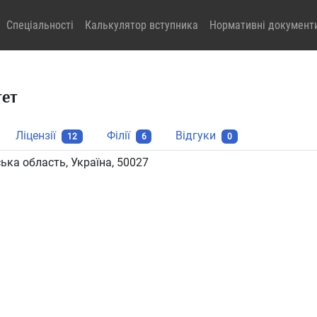
Спеціальності
Калькулятор вступника
Нормативні документ
тет
Ліцензії
Філії
Відгуки
12
6
0
ська область, Україна, 50027