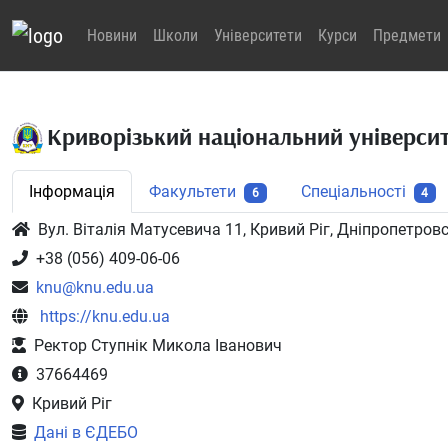
Новини
Школи
Університети
Курси
Предмети
Криворізький національний універси
Інформація
Факультети
Спеціальності
6
4
Вул. Віталія Матусевича 11, Кривий Ріг, Дніпропетров
+38 (056) 409-06-06
knu@knu.edu.ua
https://knu.edu.ua
Ректор Ступнік Микола Іванович
37664469
Кривий Ріг
Дані в ЄДЕБО