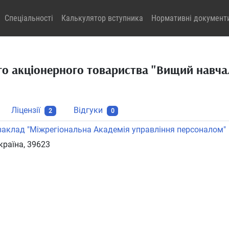
Спеціальності
Калькулятор вступника
Нормативні документ
го акціонерного товариства "Вищий навча
Ліцензії
Відгуки
2
0
заклад "Міжрегіональна Академія управління персоналом"
країна, 39623