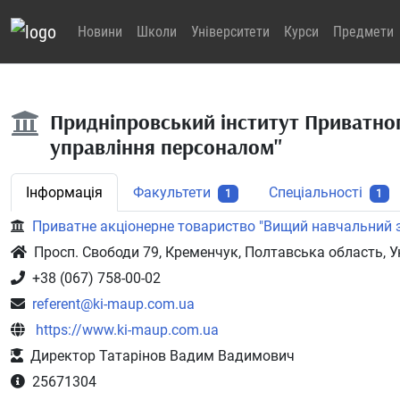
Новини
Школи
Університети
Курси
Предмети
Придніпровський інститут Приватно
управління персоналом"
Інформація
Факультети
Спеціальності
1
1
Приватне акціонерне товариство "Вищий навчальний 
Просп. Свободи 79, Кременчук, Полтавська область, У
+38 (067) 758-00-02
referent@ki-maup.com.ua
https://www.ki-maup.com.ua
Директор Татарінов Вадим Вадимович
25671304