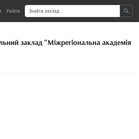
и
Увійти
льний заклад "Міжрегіональна академія