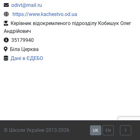
odivt@mail.ru
https://www.kachestvo.od.ua
Керівник відокремленого підрозділу Кобишук Олег
Андрійович
35179940
Біла Церква
Дані в ЄДЕБО
© Школи України 2013-2026
UK
EN
⇑