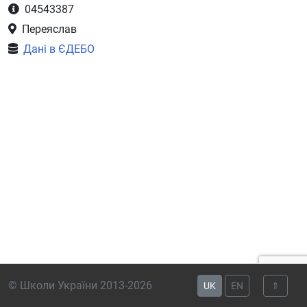
04543387
Переяслав
Дані в ЄДЕБО
© Школи України 2013-2026
UK
EN
⇑