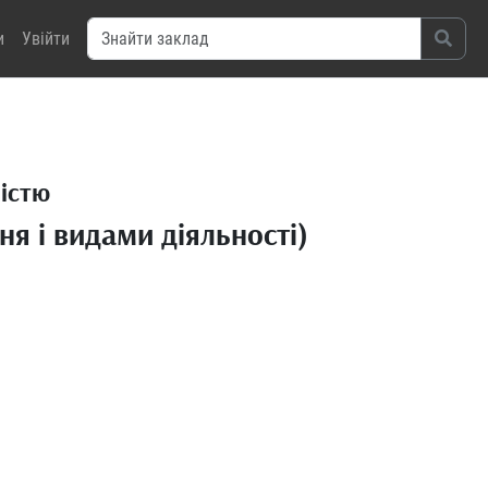
и
Увійти
ністю
я і видами діяльності)