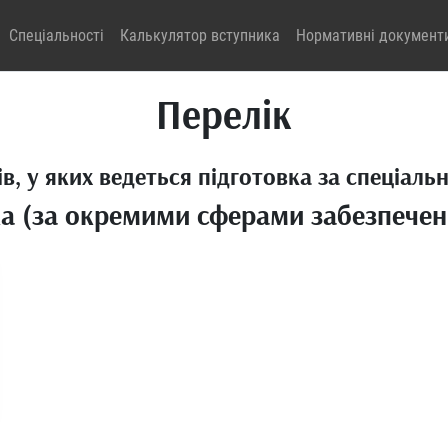
Спеціальності
Калькулятор вступника
Нормативні документ
Перелік
в, у яких ведеться підготовка за спеціаль
а (за окремими сферами забезпеченн