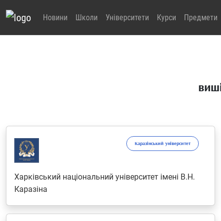
Новини
Школи
Університети
Курси
Предмети
виші
Каразінський університет
Харківський національний університет імені В.Н.
Каразіна