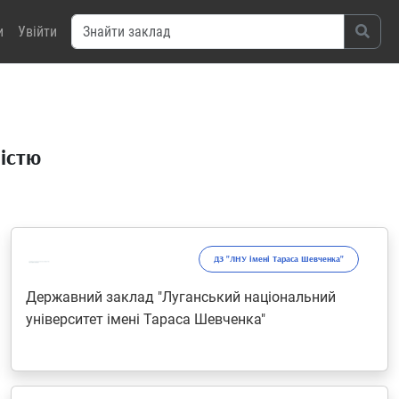
и
Увійти
ністю
ДЗ "ЛНУ імені Тараса Шевченка"
Державний заклад "Луганський національний
університет імені Тараса Шевченка"