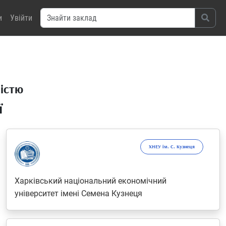
и
Увійти
ністю
ї
ХНЕУ ім. С. Кузнеця
Харківський національний економічний
університет імені Семена Кузнеця