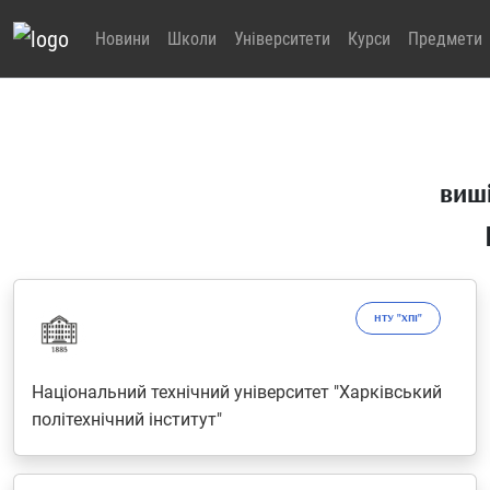
Новини
Школи
Університети
Курси
Предмети
виші
НТУ "ХПІ"
Національний технічний університет "Харківський
політехнічний iнститут"