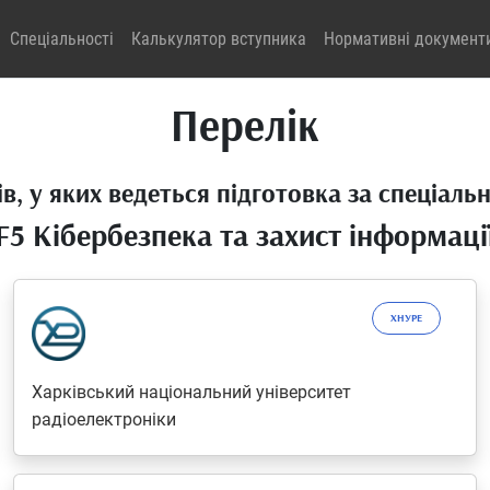
Спеціальності
Калькулятор вступника
Нормативні документ
Перелік
в, у яких ведеться підготовка за спеціаль
F5 Кібербезпека та захист інформаці
ХНУРЕ
Харківський національний університет
радіоелектроніки